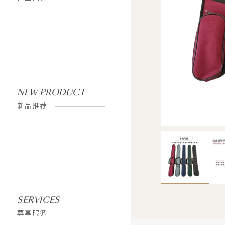
CONTINUOUSLY CREATE A BETTER LIFE FOR HUMANS
CONTINUOUSLY CREATE A BETTER LIFE FOR HUMANS
ABOUT
SHOP
NEW PRODUCT
新品推荐
关
直
于
营
三
店
人
面
行
SERVICES
尊享服务